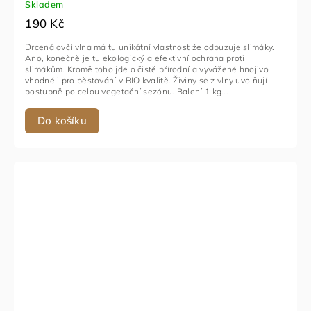
Skladem
190 Kč
Drcená ovčí vlna má tu unikátní vlastnost že odpuzuje slimáky.
Ano, konečně je tu ekologický a efektivní ochrana proti
slimákům. Kromě toho jde o čistě přírodní a vyvážené hnojivo
vhodné i pro pěstování v BIO kvalitě. Živiny se z vlny uvolňují
postupně po celou vegetační sezónu. Balení 1 kg...
Do košíku