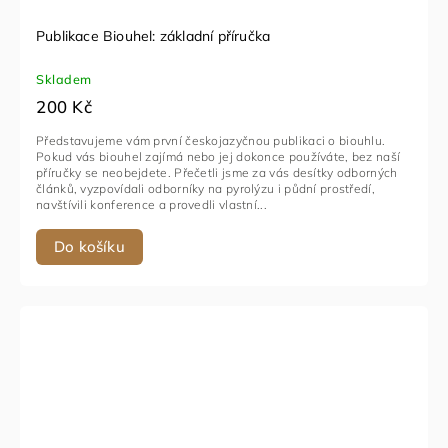
Publikace Biouhel: základní příručka
Skladem
200 Kč
Představujeme vám první českojazyčnou publikaci o biouhlu.
Pokud vás biouhel zajímá nebo jej dokonce používáte, bez naší
příručky se neobejdete. Přečetli jsme za vás desítky odborných
článků, vyzpovídali odborníky na pyrolýzu i půdní prostředí,
navštívili konference a provedli vlastní...
Do košíku