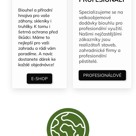
Biouhel a přírodní
Specializujeme se na
hnojiva pro vaše
velkoobjemové
záhony, skleníky i
dodávky biouhlu pro
truhlíky. K tomu i
profesionální využití.
šetrná ochrana před
Našimi nejčastějšími
škůdci. Máme to
zákazníky jsou
nejlepší pro vaši
realizátoři staveb,
zahradu a rádi vám
zahradnické firmy a
poradíme. A navíc
profesionální
dostanete dárek ke
pěstitelé.
každé objednávce!
PROFESIONÁLOVÉ
E-SHOP