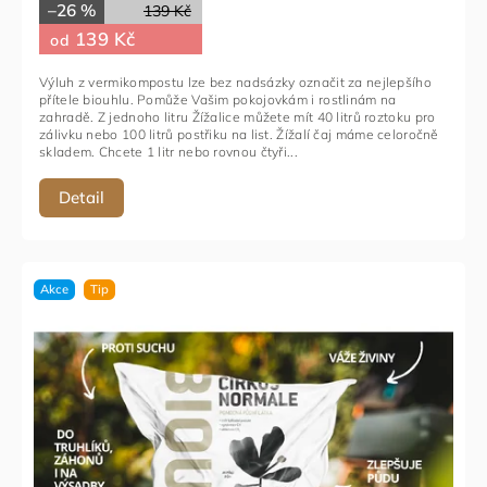
–26 %
139 Kč
139 Kč
od
Výluh z vermikompostu lze bez nadsázky označit za nejlepšího
přítele biouhlu. Pomůže Vašim pokojovkám i rostlinám na
zahradě. Z jednoho litru Žížalice můžete mít 40 litrů roztoku pro
zálivku nebo 100 litrů postřiku na list. Žížalí čaj máme celoročně
skladem. Chcete 1 litr nebo rovnou čtyři...
Detail
Akce
Tip