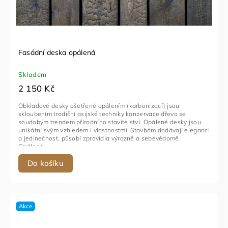
Fasádní deska opálená
Skladem
2 150 Kč
Obkladové desky ošetřené opálením (karbonizací) jsou
skloubením tradiční asijské techniky konzervace dřeva se
soudobým trendem přírodního stavitelství. Opálené desky jsou
unikátní svým vzhledem i vlastnostmi. Stavbám dodávají eleganci
a jedinečnost, působí zpravidla výrazně a sebevědomě.
Opálené...
Do košíku
Akce