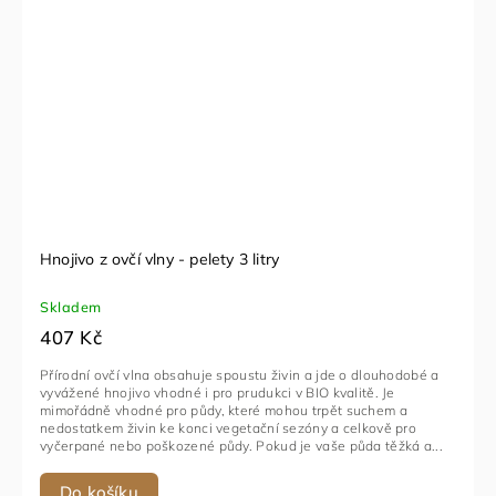
Hnojivo z ovčí vlny - pelety 3 litry
Skladem
407 Kč
Přírodní ovčí vlna obsahuje spoustu živin a jde o dlouhodobé a
vyvážené hnojivo vhodné i pro prudukci v BIO kvalitě. Je
mimořádně vhodné pro půdy, které mohou trpět suchem a
nedostatkem živin ke konci vegetační sezóny a celkově pro
vyčerpané nebo poškozené půdy. Pokud je vaše půda těžká a...
Do košíku