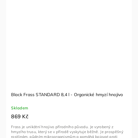
Black Frass STANDARD 8,4 l - Organické hmyzí hnojivo
Skladem
869 Kč
Frass je unikátní hnojivo přírodního původu. Je vyrobený z
hmyzího trusu, který se v přírodě vyskytuje běžně. Je prospěšný
rostlinám, půdním mikroorganismům a pomáhá bojovat proti