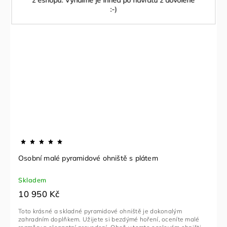
z eshopu. Vyřídíme je ihned po návratu z dovolené
:-)
Osobní malé pyramidové ohniště s plátem
Skladem
10 950 Kč
Toto krásné a skladné pyramidové ohniště je dokonalým
zahradním doplňkem. Užijete si bezdýmé hoření, oceníte malé