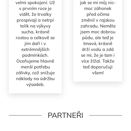
velmi spokojení. Už
jak se mi můj nic-
v prvním roce je
moc záhonek
vidět, že trvalky
před očima
prospívají a netrpí
změnil v rajskou
tolik na výkyvy
zahradu. Neměla
sucha, krásně
jsem moc dobrou
rostou a celkově se
půdu, ale teď je
jim daří i v
tmavá, krásně
extrémnějších
drží vodu a zdá
podmínkách.
se mi, že je tam i
Oceňujeme hlavně
více žížal. Takže
menší potřebu
teď doporučuji
zálivky, což snižuje
všem!
náklady na údržbu
výsadeb.
PARTNEŘI