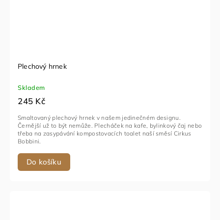
Plechový hrnek
Skladem
245 Kč
Smaltovaný plechový hrnek v našem jedinečném designu.
Černější už to být nemůže. Plecháček na kafe, bylinkový čaj nebo
třeba na zasypávání kompostovacích toalet naší směsí Cirkus
Bobbini.
Do košíku