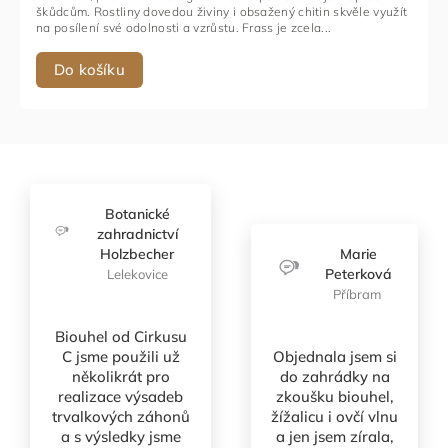
škůdcům. Rostliny dovedou živiny i obsažený chitin skvěle využít
na posílení své odolnosti a vzrůstu. Frass je zcela...
Do košíku
Botanické
zahradnictví
Holzbecher
Marie
Peterková
Lelekovice
Příbram
Biouhel od Cirkusu
C jsme použili už
Objednala jsem si
několikrát pro
do zahrádky na
realizace výsadeb
zkoušku biouhel,
trvalkových záhonů
žížalicu i ovčí vlnu
a s výsledky jsme
a jen jsem zírala,