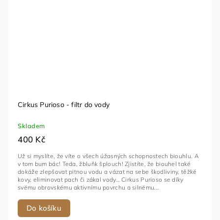
Cirkus Purioso - filtr do vody
Skladem
400 Kč
Už si myslíte, že víte o všech úžasných schopnostech biouhlu. A
v tom bum bác! Teda, žbluňk šplouch! Zjistíte, že biouhel také
dokáže zlepšovat pitnou vodu a vázat na sebe škodliviny, těžké
kovy, eliminovat pach či zákal vody… Cirkus Purioso se díky
svému obrovskému aktivnímu povrchu a silnému...
Do košíku