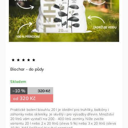
Biochar - do půdy
Skladem
–10 %
320 Kč
320 Kč
od
Praktické balení biouhlu 20 l je ideální pro truhlíky, balkóny i
záhonky nebo skleníky. Je skvělý i pro výsadby dřevin. Množství
20 litrů vám vystačí na 200 - 400 litrů zeminy. Níže zvolte
variantu 20 l nebo 2 x 20 litrů (sleva 5 %) nebo 3 x 20 litrů (sleva
10 %). Náš špičkový biouhel znamená...