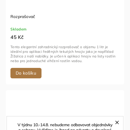
Rozprašovač
Skladem
45 Kč
Tento elegantní zahradnický rozprašovač o objemu 1 litr je
ideální pro aplikaci ředěných tekutých hnojiv jako je například
Žížalica z naší nabídky. Je určen k aplikaci hnojiv na listy rostlin
nebo pro jednoduché vlhčení rostlin vodou.
Do košíku
V týdnu 10.-14.8. nebudeme odbavovat objednávky