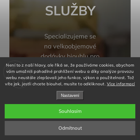
SLUŽBY
Specializujeme se
na velkoobjemové
dodávky biouhlu pro
profesionální
Není to z naší hlavy, ale říká se, že používáme cookies, abychom
vám umožnili pohodlné prohlížení webu a díky analýze provozu
využití. Našimi
webu neustále zlepšovali jeho funkce, výkon a použitelnost. Tož
víte jak, jestli chcete biouhel, musíte to odkliknout.
Více informací
nejčastějšími
zákazníky jsou
Nastavení
realizátoři staveb,
Souhlasím
zahradnické firmy a
profesionální
Odmítnout
pěstitelé.