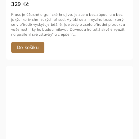
329 Kč
Frass je úžasné organické hnojivo. Je zcela bez zápachu a bez
jakýchkoliv chemických přísad. Vyrábí se z hmyzího trusu, který
se v přírodě vyskytuje běžně. Jde tedy o zcela přírodní produkt a
vaše rostlinky ho budou milovat. Dovedou ho totiž skvěle využít
na posílení své „stavby“ a zlepšení...
Do košíku