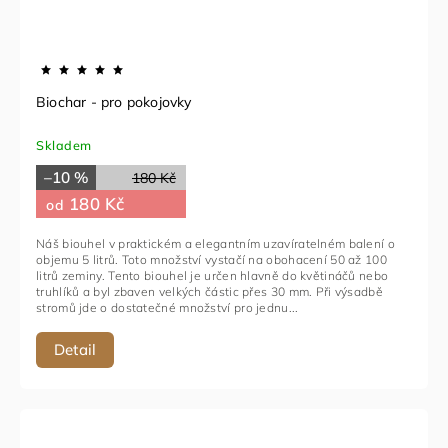
Biochar - pro pokojovky
Skladem
–10 %
180 Kč
180 Kč
od
Náš biouhel v praktickém a elegantním uzavíratelném balení o
objemu 5 litrů. Toto množství vystačí na obohacení 50 až 100
litrů zeminy. Tento biouhel je určen hlavně do květináčů nebo
truhlíků a byl zbaven velkých částic přes 30 mm. Při výsadbě
stromů jde o dostatečné množství pro jednu...
Detail