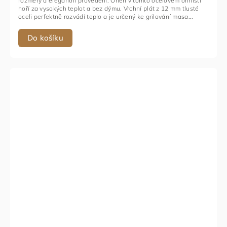
rozměry a elegantní provedení. Oheň v tomto ocelovém ohništi
hoří za vysokých teplot a bez dýmu. Vrchní plát z 12 mm tlusté
oceli perfektně rozvádí teplo a je určený ke grilování masa...
Do košíku