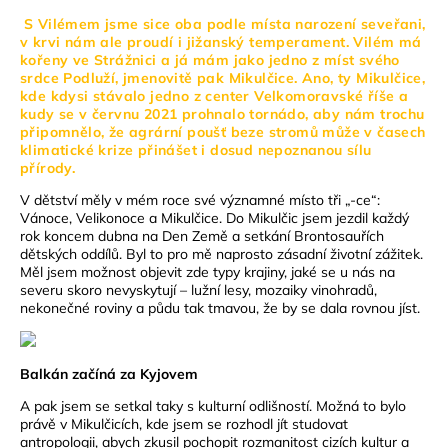
S Vilémem jsme sice oba podle místa narození seveřani,
v krvi nám ale proudí i jižanský temperament. Vilém má
kořeny ve Strážnici a já mám jako jedno z míst svého
srdce Podluží, jmenovitě pak Mikulčice. Ano, ty Mikulčice,
kde kdysi stávalo jedno z center Velkomoravské říše a
kudy se v červnu 2021 prohnalo tornádo, aby nám trochu
připomnělo, že agrární poušť beze stromů může v časech
klimatické krize přinášet i dosud nepoznanou sílu
přírody.
V dětství měly v mém roce své významné místo tři „-ce“:
Vánoce, Velikonoce a Mikulčice. Do Mikulčic jsem jezdil každý
rok koncem dubna na Den Země a setkání Brontosauřích
dětských oddílů. Byl to pro mě naprosto zásadní životní zážitek.
Měl jsem možnost objevit zde typy krajiny, jaké se u nás na
severu skoro nevyskytují – lužní lesy, mozaiky vinohradů,
nekonečné roviny a půdu tak tmavou, že by se dala rovnou jíst.
Balkán začíná za Kyjovem
A pak jsem se setkal taky s kulturní odlišností. Možná to bylo
právě v Mikulčicích, kde jsem se rozhodl jít studovat
antropologii, abych zkusil pochopit rozmanitost cizích kultur a