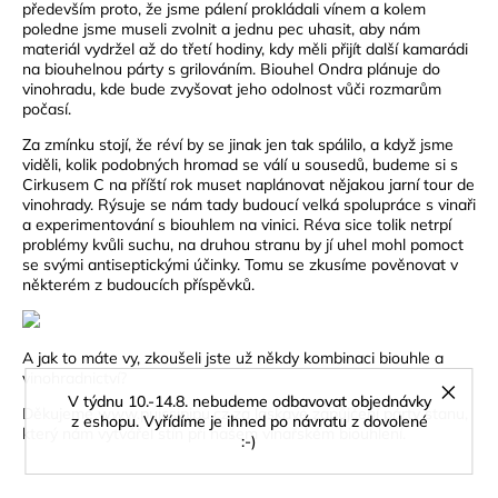
především proto, že jsme pálení prokládali vínem a kolem
poledne jsme museli zvolnit a jednu pec uhasit, aby nám
materiál vydržel až do třetí hodiny, kdy měli přijít další kamarádi
na biouhelnou párty s grilováním. Biouhel Ondra plánuje do
vinohradu, kde bude zvyšovat jeho odolnost vůči rozmarům
počasí.
Za zmínku stojí, že réví by se jinak jen tak spálilo, a když jsme
viděli, kolik podobných hromad se válí u sousedů, budeme si s
Cirkusem C na příští rok muset naplánovat nějakou jarní tour de
vinohrady. Rýsuje se nám tady budoucí velká spolupráce s vinaři
a experimentování s biouhlem na vinici. Réva sice tolik netrpí
problémy kvůli suchu, na druhou stranu by jí uhel mohl pomoct
se svými antiseptickými účinky. Tomu se zkusíme pověnovat v
některém z budoucích příspěvků.
A jak to máte vy, zkoušeli jste už někdy kombinaci biouhle a
vinohradnictví?
V týdnu 10.-14.8. nebudeme odbavovat objednávky
Děkujeme
www.pujcsipipu.cz
za laskavé zapůjčení párty stanu,
z eshopu. Vyřídíme je ihned po návratu z dovolené
který nám vytvářel stín při našem vinařském biouhlení.
:-)