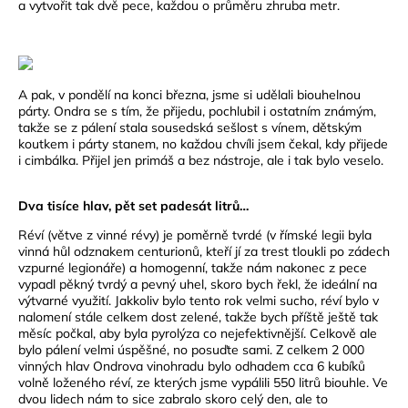
a vytvořit tak dvě pece, každou o průměru zhruba metr.
A pak, v pondělí na konci března, jsme si udělali biouhelnou
párty. Ondra se s tím, že přijedu, pochlubil i ostatním známým,
takže se z pálení stala sousedská sešlost s vínem, dětským
koutkem i párty stanem, no každou chvíli jsem čekal, kdy přijede
i cimbálka. Přijel jen primáš a bez nástroje, ale i tak bylo veselo.
Dva tisíce hlav, pět set padesát litrů…
Réví (větve z vinné révy) je poměrně tvrdé (v římské legii byla
vinná hůl odznakem centurionů, kteří jí za trest tloukli po zádech
vzpurné legionáře) a homogenní, takže nám nakonec z pece
vypadl pěkný tvrdý a pevný uhel, skoro bych řekl, že ideální na
výtvarné využití. Jakkoliv bylo tento rok velmi sucho, réví bylo v
nalomení stále celkem dost zelené, takže bych příště ještě tak
měsíc počkal, aby byla pyrolýza co nejefektivnější. Celkově ale
bylo pálení velmi úspěšné, no posuďte sami. Z celkem 2 000
vinných hlav Ondrova vinohradu bylo odhadem cca 6 kubíků
volně loženého réví, ze kterých jsme vypálili 550 litrů biouhle. Ve
dvou lidech nám to sice zabralo skoro celý den, ale to