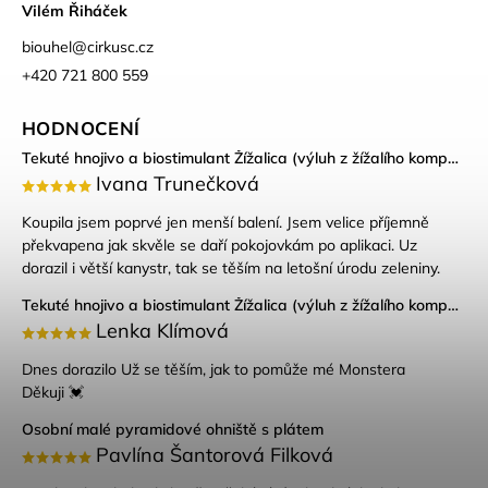
Vilém Řiháček
biouhel
@
cirkusc.cz
+420 721 800 559
HODNOCENÍ
Tekuté hnojivo a biostimulant Žížalica (výluh z žížalího kompostu)
Ivana Trunečková
Koupila jsem poprvé jen menší balení. Jsem velice příjemně
překvapena jak skvěle se daří pokojovkám po aplikaci. Uz
dorazil i větší kanystr, tak se těším na letošní úrodu zeleniny.
Tekuté hnojivo a biostimulant Žížalica (výluh z žížalího kompostu)
Lenka Klímová
Dnes dorazilo Už se těším, jak to pomůže mé Monstera
Děkuji 💓
Osobní malé pyramidové ohniště s plátem
Pavlína Šantorová Filková