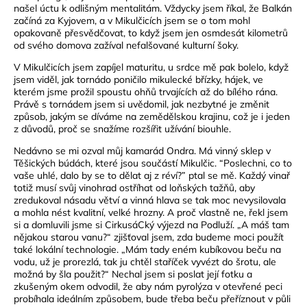
našel úctu k odlišným mentalitám. Vždycky jsem říkal, že Balkán
začíná za Kyjovem, a v Mikulčicích jsem se o tom mohl
opakovaně přesvědčovat, to když jsem jen osmdesát kilometrů
od svého domova zažíval nefalšované kulturní šoky.
V Mikulčicích jsem zapíjel maturitu, u srdce mě pak bolelo, když
jsem viděl, jak tornádo poničilo mikulecké břízky, hájek, ve
kterém jsme prožil spoustu ohňů trvajících až do bílého rána.
Právě s tornádem jsem si uvědomil, jak nezbytné je změnit
způsob, jakým se díváme na zemědělskou krajinu, což je i jeden
z důvodů, proč se snažíme rozšířit užívání biouhle.
Nedávno se mi ozval můj kamarád Ondra. Má vinný sklep v
Těšických búdách, které jsou součástí Mikulčic. “Poslechni, co to
vaše uhlé, dalo by se to dělat aj z réví?” ptal se mě. Každý vinař
totiž musí svůj vinohrad ostříhat od loňských tažňů, aby
zredukoval násadu větví a vinná hlava se tak moc nevysilovala
a mohla nést kvalitní, velké hrozny. A proč vlastně ne, řekl jsem
si a domluvili jsme si CirkusáCký výjezd na Podluží. „A máš tam
nějakou starou vanu?“ zjišťoval jsem, zda budeme moci použít
také lokální technologie. „Mám tady eném kubíkovou beču na
vodu, už je prorezlá, tak ju chtěl staříček vyvézt do šrotu, ale
možná by šla použit?“ Nechal jsem si poslat její fotku a
zkušeným okem odvodil, že aby nám pyrolýza v otevřené peci
probíhala ideálním způsobem, bude třeba beču přeříznout v půli