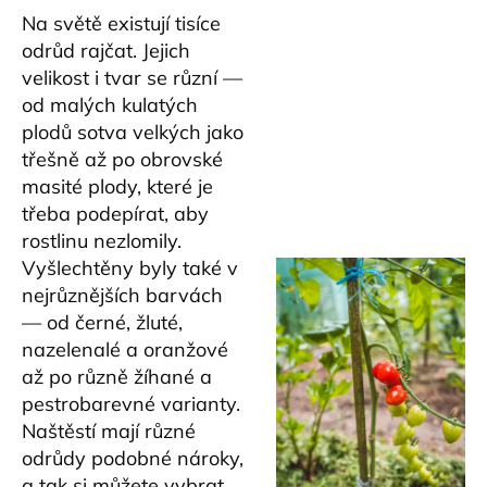
Na světě existují tisíce
odrůd rajčat. Jejich
velikost i tvar se různí —
od malých kulatých
plodů sotva velkých jako
třešně až po obrovské
masité plody, které je
třeba podepírat, aby
rostlinu nezlomily.
Vyšlechtěny byly také v
nejrůznějších barvách
— od černé, žluté,
nazelenalé a oranžové
až po různě žíhané a
pestrobarevné varianty.
Naštěstí mají různé
odrůdy podobné nároky,
a tak si můžete vybrat