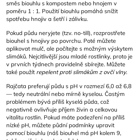
směs biouhlu s kompostem nebo hnojem v
poměru 1 : 1. Použití biouhlu pomáhá snížit
spotřebu hnojiv a šetří i zálivku.
Pokud půdu neryjete (tzv. no-till), rozprostřete
biouhel s hnojivy po povrchu. Poté můžete
aplikovat mulč, ale počítejte s možným výskytem
slimáků. Nejcitlivější jsou mladé rostlinky, proto je
v prvních týdnech pravidelně sbírejte. Můžete
také použít
repelent proti slimákům z ovčí vlny
.
Rajčata preferují půdu s pH v rozmezí 6,0 až 6,8
— tedy neutrální nebo mírně kyselou. Častým
problémem bývá příliš kyselá půda, což
negativně ovlivňuje příjem živin a celkovou
vitalitu rostlin. Pokud máte podezření na příliš
nízké pH, můžete půdní podmínky upravit
pomocí biouhlu (náš biouhel má pH kolem 9,