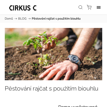
Domů
/
BLOG
/
Pěstování rajčat s použitím biouhlu
Pěstování rajčat s použitím biouhlu
Doma vypěstovaná