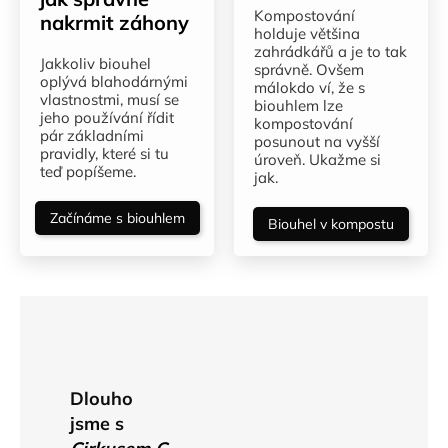
Kompostování
nakrmit záhony
holduje většina
zahrádkářů a je to tak
Jakkoliv biouhel
správně. Ovšem
oplývá blahodárnými
málokdo ví, že s
vlastnostmi, musí se
biouhlem lze
jeho používání řídit
kompostování
pár základními
posunout na vyšší
pravidly, které si tu
úroveň. Ukažme si
teď popíšeme.
jak.
Začínáme s biouhlem
Biouhel v kompostu
Dlouho
jsme s