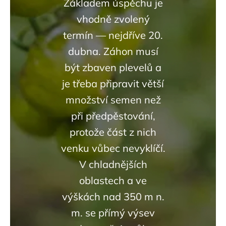
Základem úspěchu je
vhodně zvolený
termín — nejdříve 20.
dubna. Záhon musí
být zbaven plevelů a
je třeba připravit větší
množství semen než
při předpěstování,
protože část z nich
venku vůbec nevyklíčí.
V chladnějších
oblastech a ve
výškách nad 350 m n.
m. se přímý výsev