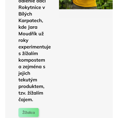
odlehlé obci
Rokytnice v
Bílých
Karpatech,
kde Jara
Moudřík už
roky
experimentuje
s žížalím
kompostem
a zejména s
jejich
tekutým
produktem,
tzv. žížalím
čajem.
Žížalica