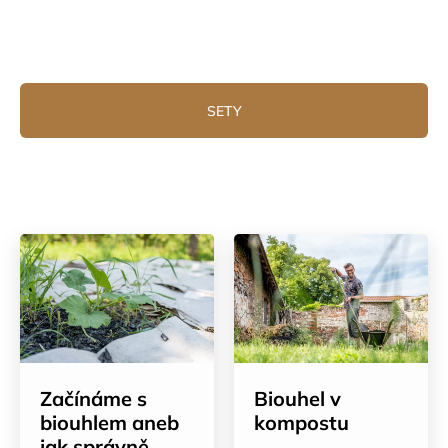
SETY
Začínáme s
Biouhel v
biouhlem aneb
kompostu
jak správně