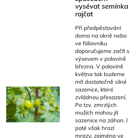
vysévat semínka
rajčat
Při předpěstování
doma na okně nebo
ve fóliovníku
doporučujeme začít s
výsevem v polovině
března. V polovině
května tak budeme
mít dostatečně silné
sazenice, které
zvládnou přesazení.
Po tzv. zmrzlých
mužích mohou jít
sazenice na záhon. I
poté však hrozí
mrazy, zejména ve