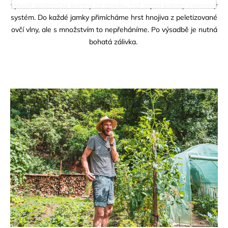
vytvoří dodatečné kořeny ze stonku, což zajistí bohatý kořenový
systém. Do každé jamky přimícháme hrst hnojiva z peletizované
ovčí vlny, ale s množstvím to nepřeháníme. Po výsadbě je nutná
bohatá zálivka.