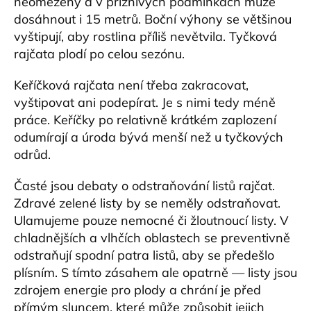
neomezený a v příznivých podmínkách může
dosáhnout i 15 metrů. Boční výhony se většinou
vyštipují, aby rostlina příliš nevětvila. Tyčková
rajčata plodí po celou sezónu.
Keříčková rajčata není třeba zakracovat,
vyštipovat ani podepírat. Je s nimi tedy méně
práce. Keříčky po relativně krátkém zaplození
odumírají a úroda bývá menší než u tyčkových
odrůd.
Časté jsou debaty o odstraňování listů rajčat.
Zdravé zelené listy by se neměly odstraňovat.
Ulamujeme pouze nemocné či žloutnoucí listy. V
chladnějších a vlhčích oblastech se preventivně
odstraňují spodní patra listů, aby se předešlo
plísním. S tímto zásahem ale opatrně — listy jsou
zdrojem energie pro plody a chrání je před
přímým sluncem, které může způsobit jejich