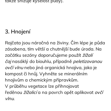
takže snižuje kyselost půdy).
3. Hnojení
Rajčata jsou náročná na živiny. Čím lépe je půda
zásobena, tím větší a chutnější bude úroda. Na
začátku sezóny doporučujeme použít
žížalí
čaj
nasáklý do biouhlu, případně
peletizovanou
ovčí vlnu
nebo jiná organická hnojiva, jako je
kompost či hnůj. Vyhněte se minerálním
hnojivům a chemickým přípravkům.
V průběhu vegetace lze přihnojovat
ředěnou
žížalicí
a na povrch opět aplikovat
ovčí
vlnu
.