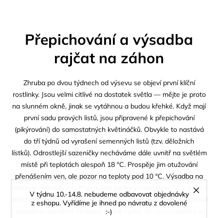
Přepichování a výsadba
rajčat na záhon
Zhruba po dvou týdnech od výsevu se objeví první klíční
rostlinky. Jsou velmi citlivé na dostatek světla — mějte je proto
na slunném okně, jinak se vytáhnou a budou křehké. Když mají
první sadu pravých listů, jsou připravené k přepichování
(pikýrování) do samostatných květináčků. Obvykle to nastává
do tří týdnů od vyrašení semenných listů (tzv. děložních
lístků). Odrostlejší sazeničky necháváme dále uvnitř na světlém
místě při teplotách alespoň 18 °C. Prospěje jim otužování
přenášením ven, ale pozor na teploty pod 10 °C. Výsadba na
záhon je jednoduchá. Připravíme jamky v rozestupu 50 × 60 cm
V týdnu 10.-14.8. nebudeme odbavovat objednávky
(keříčkové odrůdy) nebo 50 × 100 cm (tyčkové odrůdy). Sazenici
z eshopu. Vyřídíme je ihned po návratu z dovolené
zasadíme poměrně hluboko, klidně i přes 30 cm — rostlina si
:-)