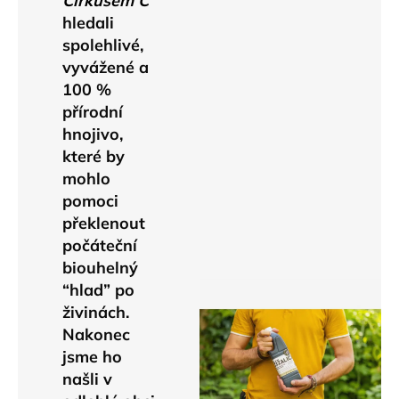
Cirkusem C
hledali
spolehlivé,
vyvážené a
100 %
přírodní
hnojivo,
které by
mohlo
pomoci
překlenout
počáteční
biouhelný
“hlad” po
živinách.
Nakonec
jsme ho
našli v