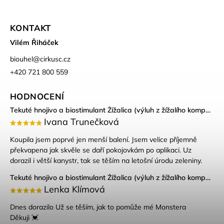
KONTAKT
Vilém Řiháček
biouhel
@
cirkusc.cz
+420 721 800 559
HODNOCENÍ
Tekuté hnojivo a biostimulant Žížalica (výluh z žížalího kompostu)
Ivana Trunečková
Koupila jsem poprvé jen menší balení. Jsem velice příjemně
překvapena jak skvěle se daří pokojovkám po aplikaci. Uz
dorazil i větší kanystr, tak se těším na letošní úrodu zeleniny.
Tekuté hnojivo a biostimulant Žížalica (výluh z žížalího kompostu)
Lenka Klímová
Dnes dorazilo Už se těším, jak to pomůže mé Monstera
Děkuji 💓