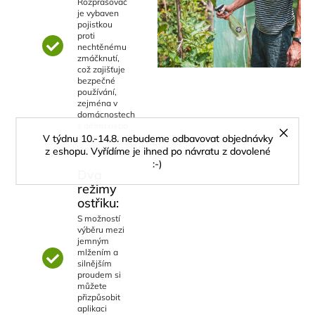
Rozprašovač
je vybaven
pojistkou
proti
nechtěnému
zmáčknutí,
což zajišťuje
bezpečné
používání,
zejména v
domácnostech
s dětmi nebo
domácími
V týdnu 10.-14.8. nebudeme odbavovat objednávky
zvířaty.
z eshopu. Vyřídíme je ihned po návratu z dovolené
:-)
Dva
režimy
ostřiku:
S možností
výběru mezi
jemným
mlžením a
silnějším
proudem si
můžete
přizpůsobit
aplikaci