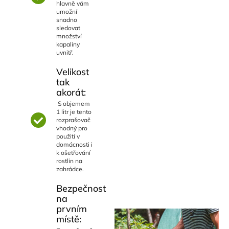
hlavně vám
umožní
snadno
sledovat
množství
kapaliny
uvnitř.
Velikost
tak
akorát:
S objemem
1 litr je tento
rozprašovač
vhodný pro
použití v
domácnosti i
k ošetřování
rostlin na
zahrádce.
Bezpečnost
na
prvním
místě: