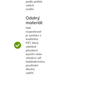
podle potřeb
vašich
rostlin.
Odolný
materiál:
Náš
rozprašovač
je vyroben z
kvalitního
PET, který
odolává
působení
kyselin nebo
zásad a i při
každodennímu
používání
dlouho
vydrží.